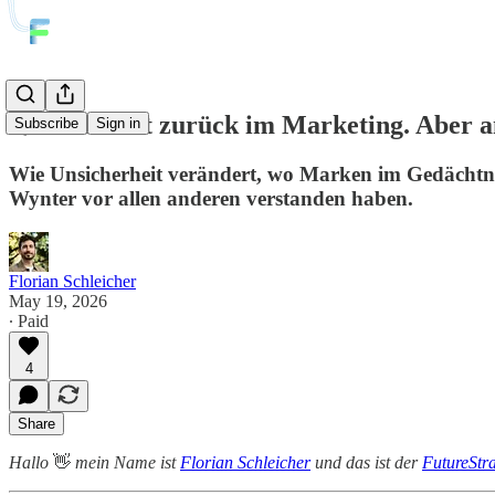
🌀 YOLO ist zurück im Marketing. Aber an
Subscribe
Sign in
Wie Unsicherheit verändert, wo Marken im Gedächtnis
Wynter vor allen anderen verstanden haben.
Florian Schleicher
May 19, 2026
∙ Paid
4
Share
Hallo
👋
mein Name ist
Florian Schleicher
und das ist der
FutureStra