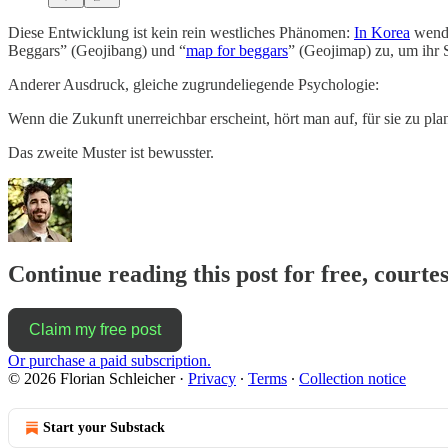
Diese Entwicklung ist kein rein westliches Phänomen:
In Korea
wende
Beggars” (Geojibang) und “
map for beggars
” (Geojimap) zu, um ihr 
Anderer Ausdruck, gleiche zugrundeliegende Psychologie:
Wenn die Zukunft unerreichbar erscheint, hört man auf, für sie zu pl
Das zweite Muster ist bewusster.
Continue reading this post for free, courtes
Claim my free post
Or purchase a paid subscription.
© 2026 Florian Schleicher
·
Privacy
∙
Terms
∙
Collection notice
Start your Substack