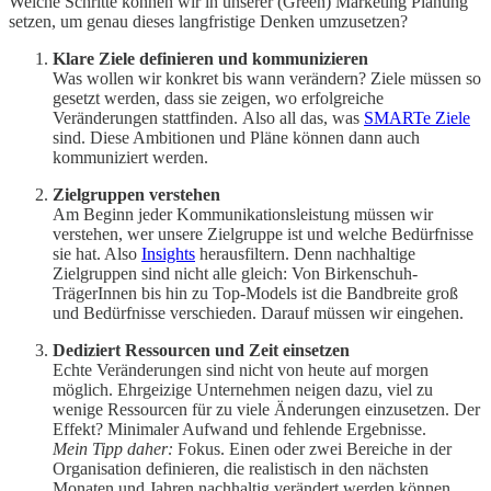
Welche Schritte können wir in unserer (Green) Marketing Planung
setzen, um genau dieses langfristige Denken umzusetzen?
Klare Ziele definieren und kommunizieren
Was wollen wir konkret bis wann verändern? Ziele müssen so
gesetzt werden, dass sie zeigen, wo erfolgreiche
Veränderungen stattfinden.
Also all das, was
SMARTe Ziele
sind. Diese Ambitionen und Pläne können dann auch
kommuniziert werden.
Zielgruppen verstehen
Am Beginn jeder Kommunikationsleistung müssen wir
verstehen, wer unsere Zielgruppe ist und welche Bedürfnisse
sie hat. Also
Insights
herausfiltern. Denn nachhaltige
Zielgruppen sind nicht alle gleich: Von Birkenschuh-
TrägerInnen bis hin zu Top-Models ist die Bandbreite groß
und Bedürfnisse verschieden. Darauf müssen wir eingehen.
Dediziert Ressourcen und Zeit einsetzen
Echte Veränderungen sind nicht von heute auf morgen
möglich. Ehrgeizige Unternehmen neigen dazu, viel zu
wenige Ressourcen für zu viele Änderungen einzusetzen. Der
Effekt? Minimaler Aufwand und fehlende Ergebnisse.
Mein Tipp daher:
Fokus. Einen oder zwei Bereiche in der
Organisation definieren, die realistisch in den nächsten
Monaten und Jahren nachhaltig verändert werden können.