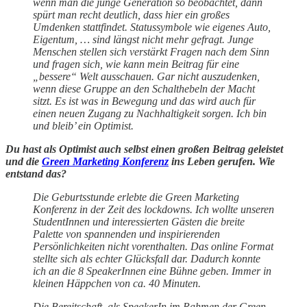
wenn man die junge Generation so beobachtet, dann
spürt man recht deutlich, dass hier ein großes
Umdenken stattfindet. Statussymbole wie eigenes Auto,
Eigentum, … sind längst nicht mehr gefragt. Junge
Menschen stellen sich verstärkt Fragen nach dem Sinn
und fragen sich, wie kann mein Beitrag für eine
„bessere“ Welt ausschauen. Gar nicht auszudenken,
wenn diese Gruppe an den Schalthebeln der Macht
sitzt. Es ist was in Bewegung und das wird auch für
einen neuen Zugang zu Nachhaltigkeit sorgen. Ich bin
und bleib’ ein Optimist.
Du hast als Optimist auch selbst einen großen Beitrag geleistet
und die
Green Marketing Konferenz
ins Leben gerufen. Wie
entstand das?
Die Geburtsstunde erlebte die Green Marketing
Konferenz in der Zeit des lockdowns. Ich wollte unseren
StudentInnen und interessierten Gästen die breite
Palette von spannenden und inspirierenden
Persönlichkeiten nicht vorenthalten. Das online Format
stellte sich als echter Glücksfall dar. Dadurch konnte
ich an die 8 SpeakerInnen eine Bühne geben. Immer in
kleinen Häppchen von ca. 40 Minuten.
Die Bereitschaft, als SpeakerIn im Rahmen der Green