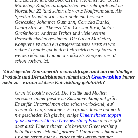
Marketing Konferenz aufzutreten, war sehr groß und im
November 22 fand schon die vierte Konferenz statt. Als
Speaker konnten wir unter anderem Leonore
Gewessler, Johannes Gutmann, Cornelia Daniel,
Georg Strasser, Theresa Mai, Carsten Buck, Stefan
Grafenhorst, Andreas Tschas und viele weitere
Persönlichkeiten gewinnen. Die Green Marketing
Konferenz ist auch ein ausgezeichnetes Beispiel wie
online Formate gut in den Lehrbetrieb eingebunden
werden können. Und ja, die nächste Konferenz wird
schon vorbereitet.
Mit steigender KonsumentInnennachfrage rund um nachhaltige
Produkte und Dienstleistungen nimmt auch
Greenwashing
immer
mehr zu - warum ist diese Entwicklung gefährlich?
Grün ist positiv besetzt. Die Politik und Medien
sprechen immer positiv im Zusammenhang mit grün.
Es ist für Unternehmen also schon verlockend, auf
diesen Zug aufzuspringen. Ein grünes Image hat noch
nie geschadet. Ich glaube, einige
Unternehmen tappen
ganz unbewusst in die Greenwashing Falle
und es gibt
aber auch Unternehmen, die bewusst Greenwashing
betreiben und sich mit „grünen“ Fähnchen schmücken.
Es gibt verschiedene Ursachen für Greenwashing: